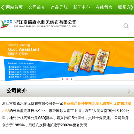
‹
›
网站首页
公司简介
产品导航
新闻中心
在线留言
联系方
公司简介
浙江富瑞森水刺无纺布有限公司
是一家
专业生产各种规格水刺无纺布和无纺布清洁
用品
的外向型高新技术企业。东距国际大都市上海，西至“人间天堂”杭州各100公
里，地处沪杭高速公路G60[新丰，嘉兴]出口5公里处，交通十分便捷。 公司前身
创办于1989年，后经几次异地扩建于2002年更名为现...