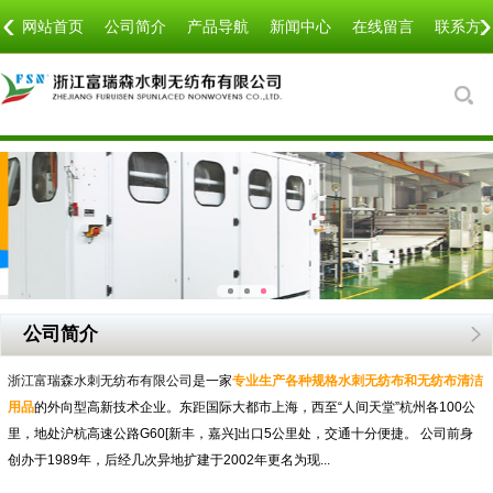
‹
›
网站首页
公司简介
产品导航
新闻中心
在线留言
联系方
公司简介
浙江富瑞森水刺无纺布有限公司
是一家
专业生产各种规格水刺无纺布和无纺布清洁
用品
的外向型高新技术企业。东距国际大都市上海，西至“人间天堂”杭州各100公
里，地处沪杭高速公路G60[新丰，嘉兴]出口5公里处，交通十分便捷。 公司前身
创办于1989年，后经几次异地扩建于2002年更名为现...