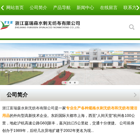
‹
›
网站首页
公司简介
产品导航
新闻中心
在线留言
联系方
公司简介
浙江富瑞森水刺无纺布有限公司
是一家
专业生产各种规格水刺无纺布和无纺布清洁
用品
的外向型高新技术企业。东距国际大都市上海，西至“人间天堂”杭州各100公
里，地处沪杭高速公路G60[新丰，嘉兴]出口5公里处，交通十分便捷。 公司前身
创办于1989年，后经几次异地扩建于2002年更名为现...