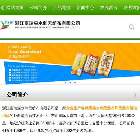
‹
›
网站首页
公司简介
产品导航
新闻中心
在线留言
联系方
公司简介
浙江富瑞森水刺无纺布有限公司
是一家
专业生产各种规格水刺无纺布和无纺布清洁
用品
的外向型高新技术企业。东距国际大都市上海，西至“人间天堂”杭州各100公
里，地处沪杭高速公路G60[新丰，嘉兴]出口5公里处，交通十分便捷。 公司前身
创办于1989年，后经几次异地扩建于2002年更名为现...